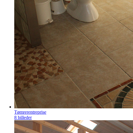
Tømrerentreprise
8 billeder